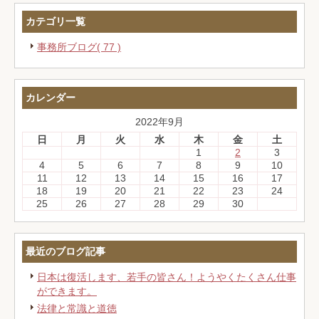
カテゴリ一覧
多角的な視点からの各種戦略コンサルティ
事務所ブログ( 77 )
ング
業務内容
カレンダー
2022年9月
日
月
火
水
木
金
土
1
2
3
4
5
6
7
8
9
10
11
12
13
14
15
16
17
18
19
20
21
22
23
24
25
26
27
28
29
30
最近のブログ記事
日本は復活します、若手の皆さん！ようやくたくさん仕事
ができます。
法律と常識と道徳