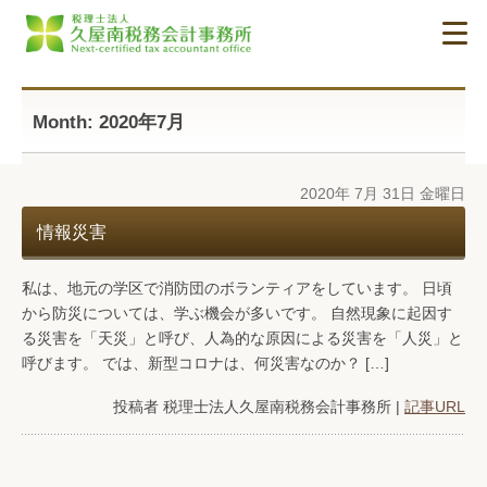
顧問税理士をお探しなら名古屋の久屋南税務会計事務所へ
確定申告や青色申告等もお気軽にご相談下さい
Month: 2020年7月
ホーム
2020年 7月 31日 金曜日
事務所紹介/アクセス
情報災害
税理士紹介
私は、地元の学区で消防団のボランティアをしています。 日頃
から防災については、学ぶ機会が多いです。 自然現象に起因す
毎月訪問が基本の税務・会計顧問
る災害を「天災」と呼び、人為的な原因による災害を「人災」と
呼びます。 では、新型コロナは、何災害なのか？ […]
家族の絆を大切にした相続・事業承継
投稿者 税理士法人久屋南税務会計事務所 |
記事URL
夢を共有する開業・会社設立